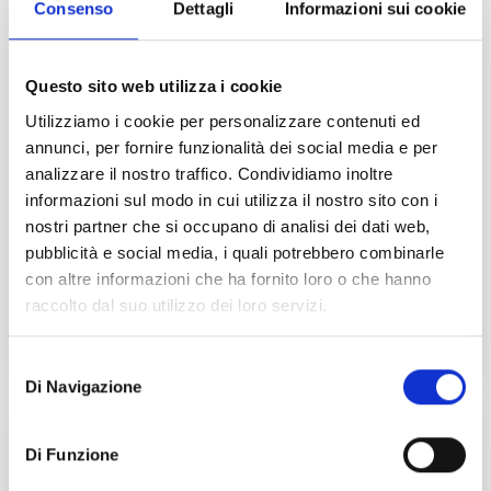
Consenso
Dettagli
Informazioni sui cookie
Questo sito web utilizza i cookie
Utilizziamo i cookie per personalizzare contenuti ed
Guida all’Automazione dei Processi
Aziendali per PMI
annunci, per fornire funzionalità dei social media e per
analizzare il nostro traffico. Condividiamo inoltre
Ridurre gli sprechi, eliminare i colli di bottiglia e
informazioni sul modo in cui utilizza il nostro sito con i
migliorare la produttività: tutto parte da una
nostri partner che si occupano di analisi dei dati web,
buona mappatura dei processi e da soluzioni
pubblicità e social media, i quali potrebbero combinarle
digitali pensate su misura.
con altre informazioni che ha fornito loro o che hanno
raccolto dal suo utilizzo dei loro servizi.
Scarica la guida
Selezione
Di Navigazione
del
consenso
Di Funzione