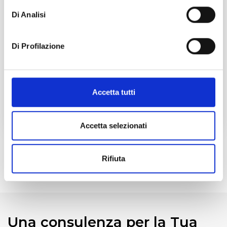
Guida all’Integrazione dei Sistemi
Di Analisi
Aziendali
Integrare ERP, CRM, gestionali, macchinari e
piattaforme cloud è oggi una necessità, non
Di Profilazione
un’opzione. Questa guida ti aiuta a capire quando,
come e con quali strumenti farlo.
Accetta tutti
Scarica la guida
Accetta selezionati
Rifiuta
Una consulenza per la Tua